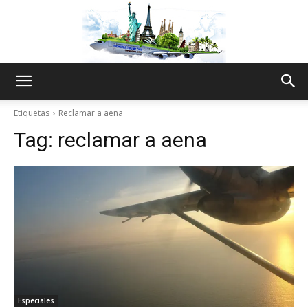
The
Etiquetas
Reclamar a aena
Tag:
reclamar a aena
World
Thru
My
Especiales