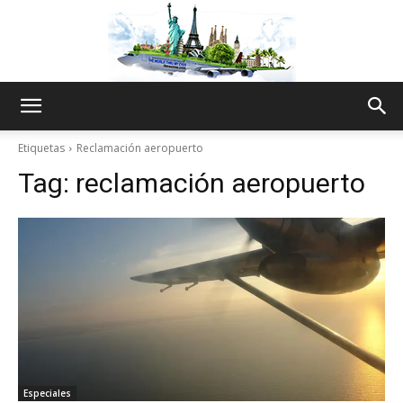
The
Etiquetas
Reclamación aeropuerto
Tag:
reclamación aeropuerto
World
Thru
My
Especiales