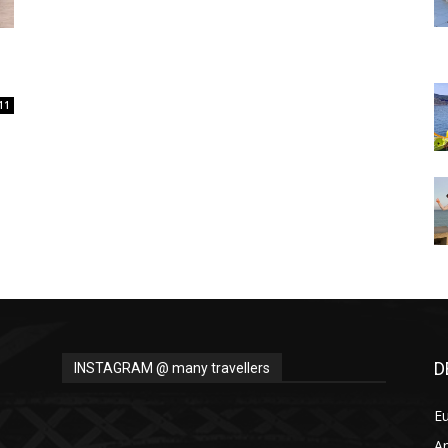
Thru
11
My
Eyes
D
INSTAGRAM @ many travellers
E
A