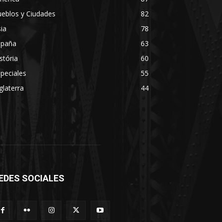
eblos y Ciudades
82
ia
78
spaña
63
stória
60
peciales
55
glaterra
44
EDES SOCIALES