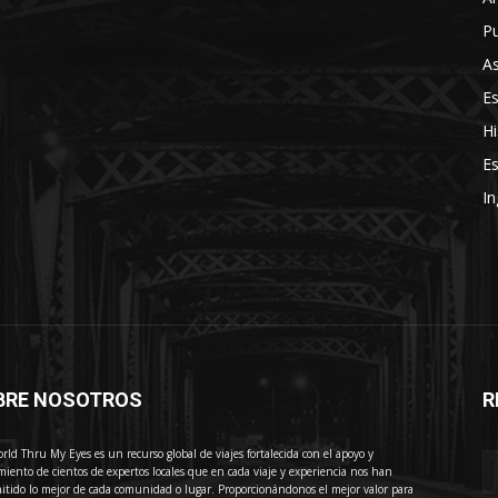
Pu
As
E
Hi
Es
In
BRE NOSOTROS
R
E
rld Thru My Eyes es un recurso global de viajes fortalecida con el apoyo y
miento de cientos de expertos locales que en cada viaje y experiencia nos han
itido lo mejor de cada comunidad o lugar. Proporcionándonos el mejor valor para