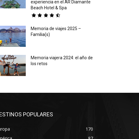
experiencia en el AR Diamante
Beach Hotel & Spa
Memoria de viajes 2025 –
Familia(s)
Memoria viajera 2024: el año de
los retos
ESTINOS POPULARES
uropa
170
mérica
87