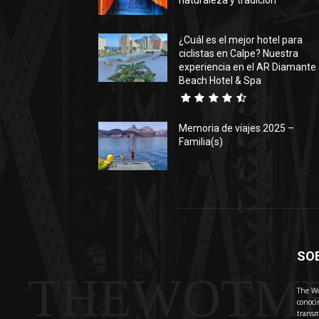
naturaleza y tradición
¿Cuál es el mejor hotel para
ciclistas en Calpe? Nuestra
experiencia en el AR Diamante
Beach Hotel & Spa
Memoria de viajes 2025 –
Familia(s)
SO
THEWOTM
The Wo
conoci
transm