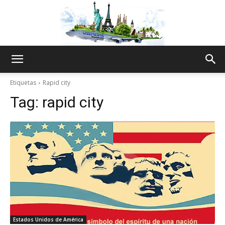
The
Etiquetas
Rapid city
Tag:
rapid city
World
Thru
My
Estados Unidos de América