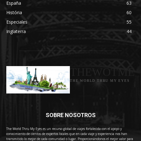
España
63
História
60
Especiales
55
Inglaterra
44
THEWOTME
THE WORLD THRU MY EYES
SOBRE NOSOTROS
The World Thru My Eyes es un recurso global de viajes fortalecida con el apoyo y
conocimiento de cientos de expertos locales que en cada viaje y experiencia nos han
transmitido lo mejor de cada comunidad o lugar. Proporcionándonos el mejor valor para