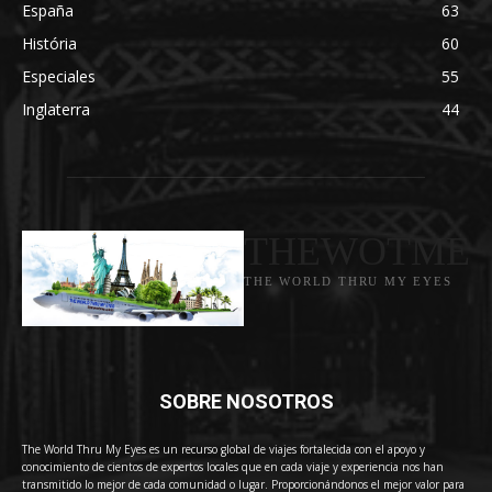
España
63
História
60
Especiales
55
Inglaterra
44
THEWOTME
THE WORLD THRU MY EYES
SOBRE NOSOTROS
The World Thru My Eyes es un recurso global de viajes fortalecida con el apoyo y
conocimiento de cientos de expertos locales que en cada viaje y experiencia nos han
transmitido lo mejor de cada comunidad o lugar. Proporcionándonos el mejor valor para