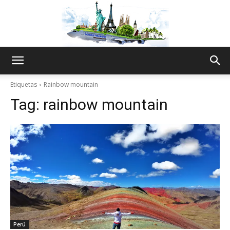
The
Etiquetas
Rainbow mountain
Tag:
rainbow mountain
World
Thru
My
Perú