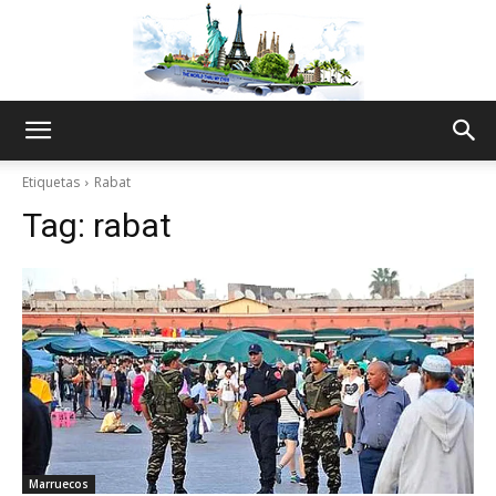
The
Etiquetas
Rabat
Tag:
rabat
World
Thru
My
Marruecos