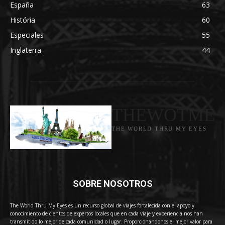
España
63
História
60
Especiales
55
Inglaterra
44
THEWOTME
THE WORLD THRU MY EYES
SOBRE NOSOTROS
The World Thru My Eyes es un recurso global de viajes fortalecida con el apoyo y
conocimiento de cientos de expertos locales que en cada viaje y experiencia nos han
transmitido lo mejor de cada comunidad o lugar. Proporcionándonos el mejor valor para