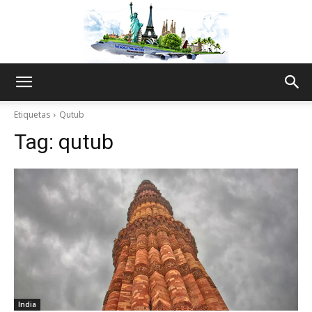
The
Etiquetas
Qutub
Tag:
qutub
World
Thru
My
India