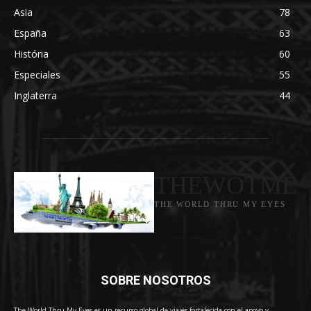
Asia
78
España
63
História
60
Especiales
55
Inglaterra
44
THEWOTME
THE WORLD THRU MY EYES
SOBRE NOSOTROS
The World Thru My Eyes es un recurso global de viajes fortalecida con el apoyo y