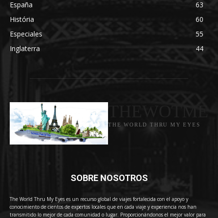
España
63
História
60
Especiales
55
Inglaterra
44
THEWOTME
THE WORLD THRU MY EYES
SOBRE NOSOTROS
The World Thru My Eyes es un recurso global de viajes fortalecida con el apoyo y
conocimiento de cientos de expertos locales que en cada viaje y experiencia nos han
transmitido lo mejor de cada comunidad o lugar. Proporcionándonos el mejor valor para