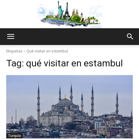
The
Etiquetas
Qué visitar en estambul
Tag:
qué visitar en estambul
World
Thru
My
Turquía