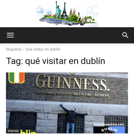
The
Etiquetas
Qué visitar en dublín
Tag:
qué visitar en dublín
World
Thru
My
Irlanda