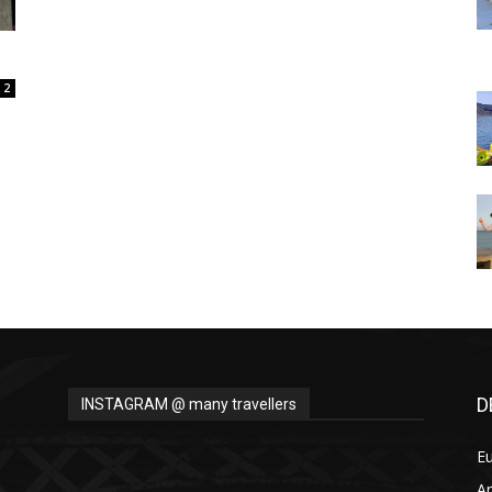
Thru
2
My
Eyes
D
INSTAGRAM @ many travellers
E
A