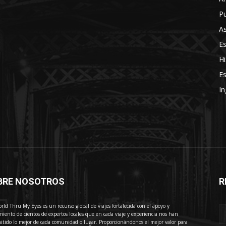
Pu
As
E
Hi
Es
In
BRE NOSOTROS
R
E
rld Thru My Eyes es un recurso global de viajes fortalecida con el apoyo y
miento de cientos de expertos locales que en cada viaje y experiencia nos han
itido lo mejor de cada comunidad o lugar. Proporcionándonos el mejor valor para