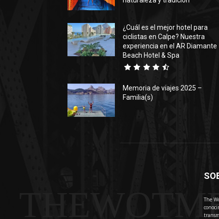
naturaleza y tradición
¿Cuál es el mejor hotel para
ciclistas en Calpe? Nuestra
experiencia en el AR Diamante
Beach Hotel & Spa
Memoria de viajes 2025 –
Familia(s)
SO
THEWOTM
The Wo
conoci
transm