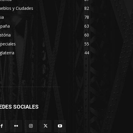
eblos y Ciudades
82
ia
78
spaña
63
stória
60
peciales
55
glaterra
44
EDES SOCIALES