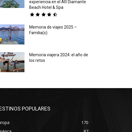
experiencia en el AR Diamante
Beach Hotel & Spa
Memoria de viajes 2025 –
Familia(s)
Memoria viajera 2024: el año de
los retos
ESTINOS POPULARES
uropa
170
mérica
87