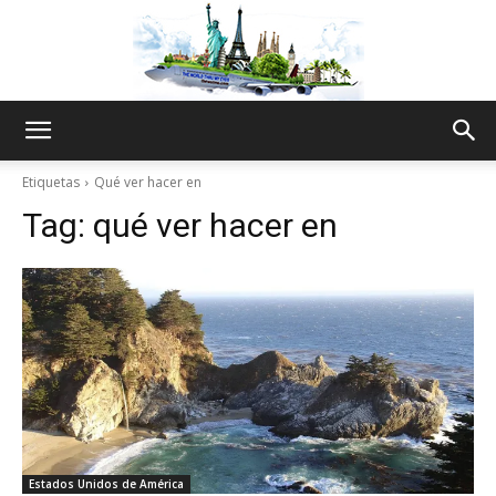
The
Etiquetas
Qué ver hacer en
Tag:
qué ver hacer en
World
Thru
My
Estados Unidos de América