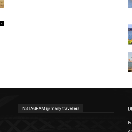
Thru
4
My
Eyes
D
INSTAGRAM @ many travellers
E
A