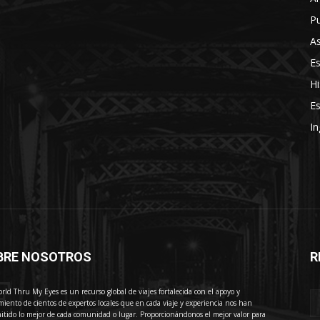
Pu
As
E
Hi
Es
In
BRE NOSOTROS
R
E
rld Thru My Eyes es un recurso global de viajes fortalecida con el apoyo y
miento de cientos de expertos locales que en cada viaje y experiencia nos han
itido lo mejor de cada comunidad o lugar. Proporcionándonos el mejor valor para