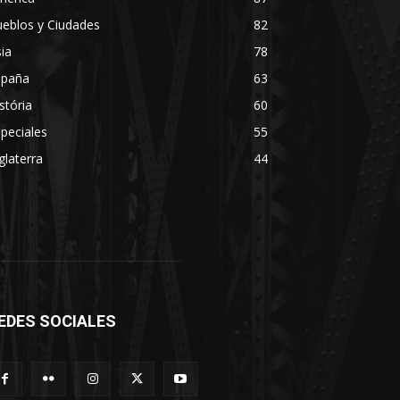
eblos y Ciudades
82
ia
78
spaña
63
stória
60
peciales
55
glaterra
44
EDES SOCIALES