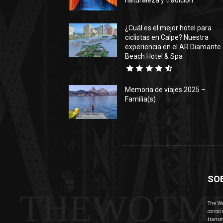
naturaleza y tradición
¿Cuál es el mejor hotel para
ciclistas en Calpe? Nuestra
experiencia en el AR Diamante
Beach Hotel & Spa
Memoria de viajes 2025 –
Familia(s)
SO
THEWOTM
The Wo
conoci
transm