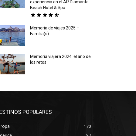
experiencia en el AR Diamante
Beach Hotel & Spa
Memoria de viajes 2025 –
Familia(s)
Memoria viajera 2024: el año de
los retos
ESTINOS POPULARES
uropa
170
mérica
87