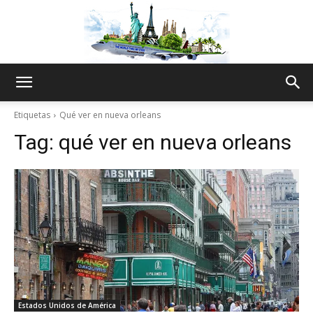
The
Etiquetas
Qué ver en nueva orleans
Tag:
qué ver en nueva orleans
World
Thru
My
Estados Unidos de América