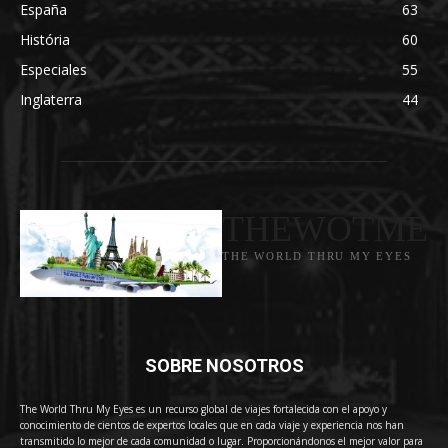
España
63
História
60
Especiales
55
Inglaterra
44
THEWOTME
THE WORLD THRU MY EYES
SOBRE NOSOTROS
The World Thru My Eyes es un recurso global de viajes fortalecida con el apoyo y
conocimiento de cientos de expertos locales que en cada viaje y experiencia nos han
transmitido lo mejor de cada comunidad o lugar. Proporcionándonos el mejor valor para