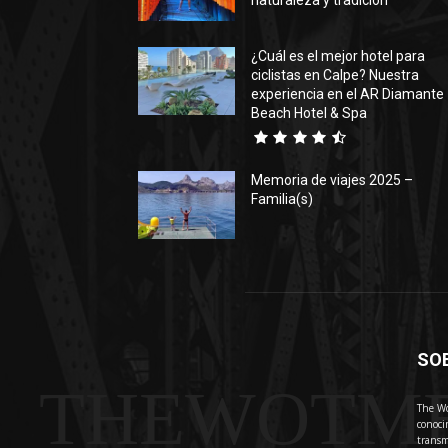
naturaleza y tradición
¿Cuál es el mejor hotel para
ciclistas en Calpe? Nuestra
experiencia en el AR Diamante
Beach Hotel & Spa
Memoria de viajes 2025 –
Familia(s)
SO
THEWOTM
The Wo
conoci
transm