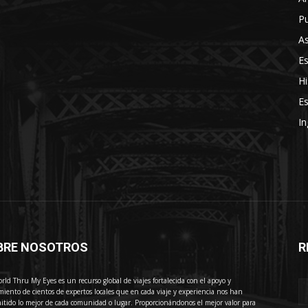
Pu
As
E
Hi
Es
In
BRE NOSOTROS
R
E
rld Thru My Eyes es un recurso global de viajes fortalecida con el apoyo y
miento de cientos de expertos locales que en cada viaje y experiencia nos han
itido lo mejor de cada comunidad o lugar. Proporcionándonos el mejor valor para