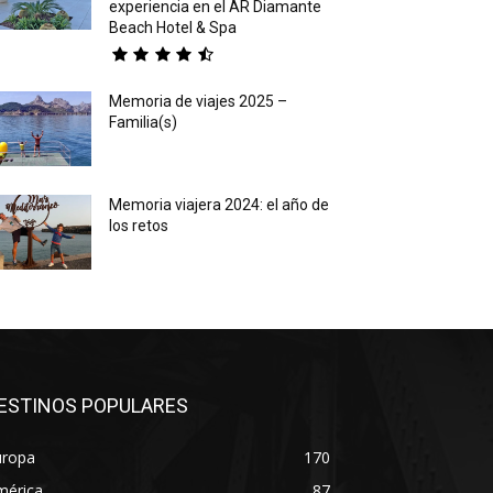
experiencia en el AR Diamante
Beach Hotel & Spa
Memoria de viajes 2025 –
Familia(s)
Memoria viajera 2024: el año de
los retos
ESTINOS POPULARES
uropa
170
mérica
87