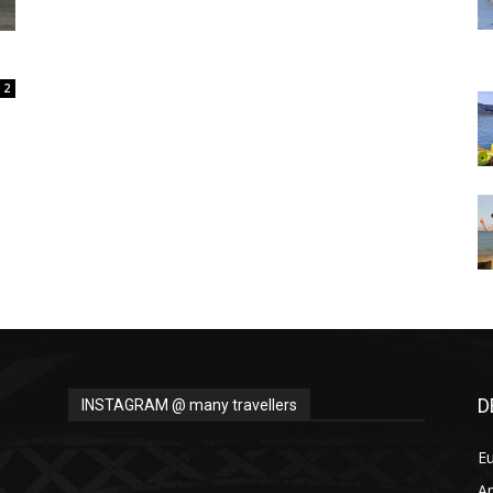
Thru
2
My
Eyes
D
INSTAGRAM @ many travellers
E
A