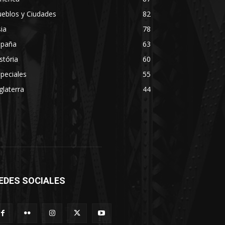
eblos y Ciudades
82
ia
78
spaña
63
stória
60
peciales
55
glaterra
44
EDES SOCIALES