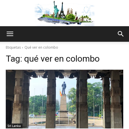
The
Etiquetas
Qué ver en colombo
Tag:
qué ver en colombo
World
Thru
My
Sri Lanka