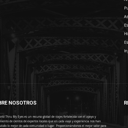
Pu
As
E
Hi
Es
In
BRE NOSOTROS
R
E
rld Thru My Eyes es un recurso global de viajes fortalecida con el apoyo y
miento de cientos de expertos locales que en cada viaje y experiencia nos han
itido lo mejor de cada comunidad o lugar. Proporcionándonos el mejor valor para