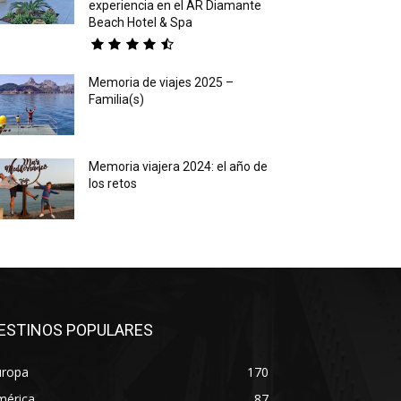
experiencia en el AR Diamante
Beach Hotel & Spa
Memoria de viajes 2025 –
Familia(s)
Memoria viajera 2024: el año de
los retos
ESTINOS POPULARES
uropa
170
mérica
87