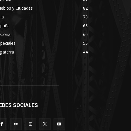
eblos y Ciudades
82
ia
78
spaña
63
stória
60
peciales
55
glaterra
44
EDES SOCIALES