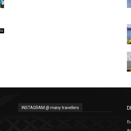
Thru
16
My
Eyes
D
INSTAGRAM @ many travellers
E
A