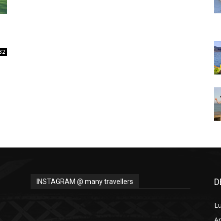
Thru
32
My
Eyes
D
INSTAGRAM @ many travellers
E
A