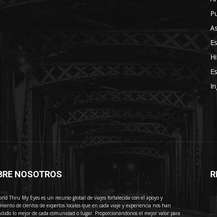
Pu
As
E
Hi
Es
In
BRE NOSOTROS
R
E
rld Thru My Eyes es un recurso global de viajes fortalecida con el apoyo y
miento de cientos de expertos locales que en cada viaje y experiencia nos han
itido lo mejor de cada comunidad o lugar. Proporcionándonos el mejor valor para