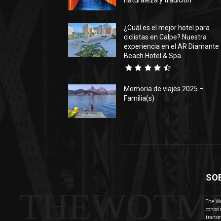
naturaleza y tradición
¿Cuál es el mejor hotel para
ciclistas en Calpe? Nuestra
experiencia en el AR Diamante
Beach Hotel & Spa
Memoria de viajes 2025 –
Familia(s)
SO
THEWOTM
The Wo
conoci
transm