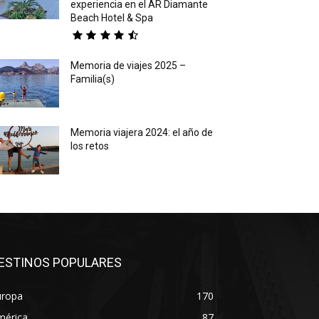
experiencia en el AR Diamante
Beach Hotel & Spa
Memoria de viajes 2025 –
Familia(s)
Memoria viajera 2024: el año de
los retos
ESTINOS POPULARES
uropa
170
mérica
87