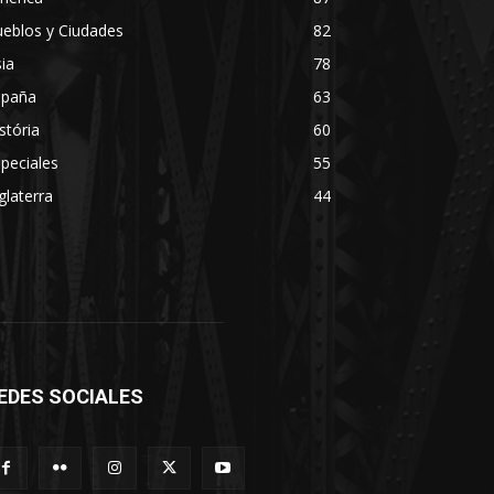
eblos y Ciudades
82
ia
78
spaña
63
stória
60
peciales
55
glaterra
44
EDES SOCIALES