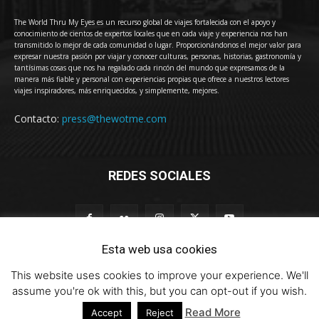
The World Thru My Eyes es un recurso global de viajes fortalecida con el apoyo y
conocimiento de cientos de expertos locales que en cada viaje y experiencia nos han
transmitido lo mejor de cada comunidad o lugar. Proporcionándonos el mejor valor para
expresar nuestra pasión por viajar y conocer culturas, personas, historias, gastronomía y
tantísimas cosas que nos ha regalado cada rincón del mundo que expresamos de la
manera más fiable y personal con experiencias propias que ofrece a nuestros lectores
viajes inspiradores, más enriquecidos, y simplemente, mejores.
Contacto:
press@thewotme.com
REDES SOCIALES
Esta web usa cookies
This website uses cookies to improve your experience. We'll
© 2011-2023 The World Thru My Eyes - Travel Magazine (Versión 4.0)
assume you're ok with this, but you can opt-out if you wish.
Read More
Accept
Reject
HOME
thewotme@TV
Sobre Nosotros
Contacto