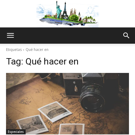
The
Etiquetas
Qué hacer en
Tag:
Qué hacer en
World
Thru
My
Especiales