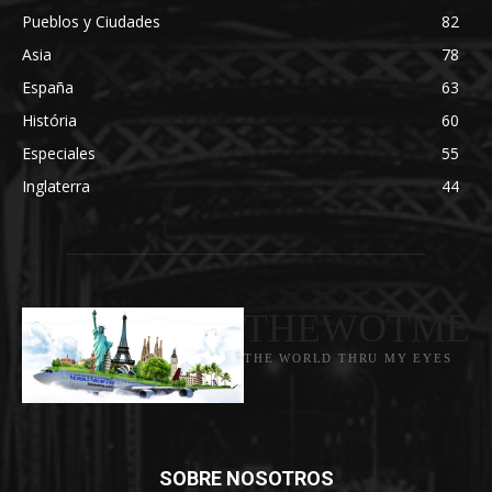
Pueblos y Ciudades
82
Asia
78
España
63
História
60
Especiales
55
Inglaterra
44
THEWOTME
THE WORLD THRU MY EYES
SOBRE NOSOTROS