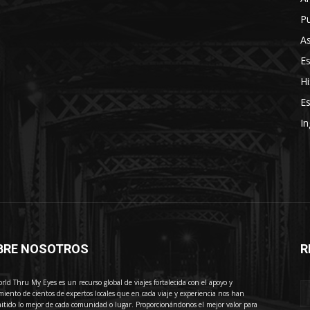
Pu
As
E
Hi
Es
In
BRE NOSOTROS
R
E
rld Thru My Eyes es un recurso global de viajes fortalecida con el apoyo y
miento de cientos de expertos locales que en cada viaje y experiencia nos han
itido lo mejor de cada comunidad o lugar. Proporcionándonos el mejor valor para