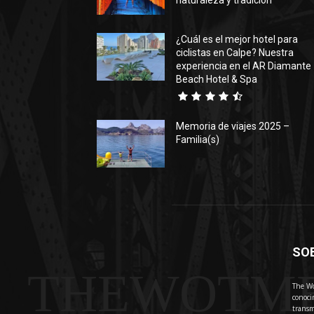
naturaleza y tradición
¿Cuál es el mejor hotel para
ciclistas en Calpe? Nuestra
experiencia en el AR Diamante
Beach Hotel & Spa
Memoria de viajes 2025 –
Familia(s)
SO
THEWOTM
The Wo
conoci
transm