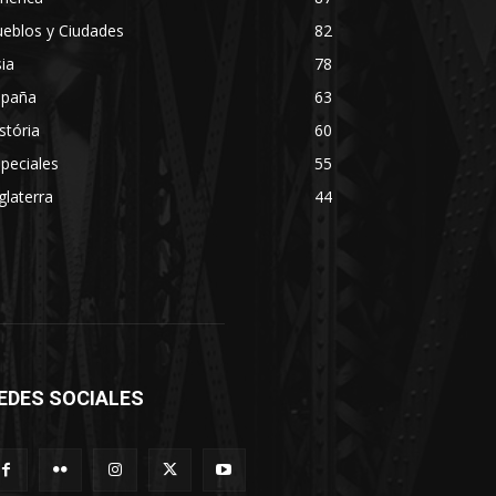
eblos y Ciudades
82
ia
78
spaña
63
stória
60
peciales
55
glaterra
44
EDES SOCIALES