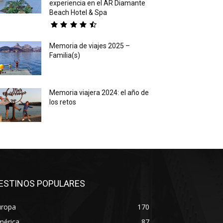
experiencia en el AR Diamante
Beach Hotel & Spa
Memoria de viajes 2025 –
Familia(s)
Memoria viajera 2024: el año de
los retos
ESTINOS POPULARES
uropa
170
mérica
87