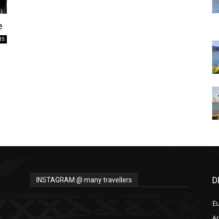
Thru
e
15
My
Eyes
D
INSTAGRAM @ many travellers
E
A