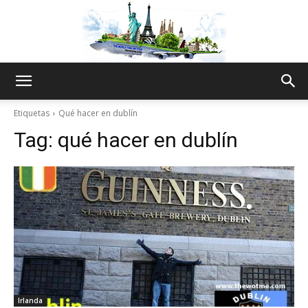
The
Etiquetas
Qué hacer en dublín
Tag:
qué hacer en dublín
World
Thru
My
Irlanda