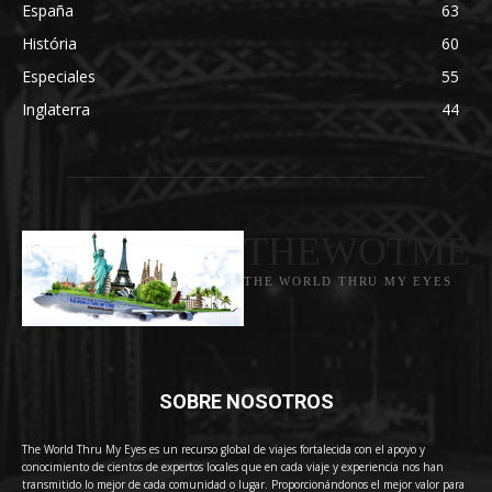
España
63
História
60
Especiales
55
Inglaterra
44
THEWOTME
THE WORLD THRU MY EYES
SOBRE NOSOTROS
The World Thru My Eyes es un recurso global de viajes fortalecida con el apoyo y
conocimiento de cientos de expertos locales que en cada viaje y experiencia nos han
transmitido lo mejor de cada comunidad o lugar. Proporcionándonos el mejor valor para