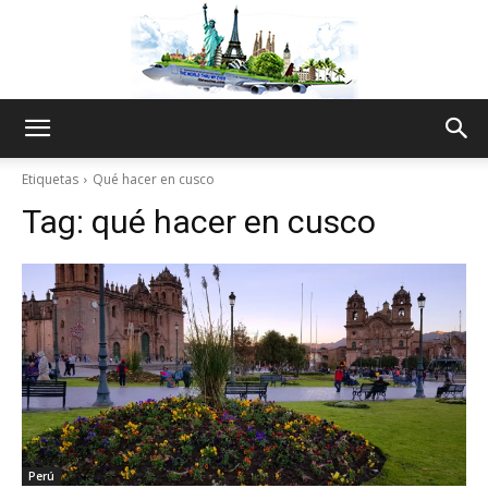
The
Etiquetas
Qué hacer en cusco
Tag:
qué hacer en cusco
World
Thru
My
Perú