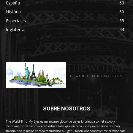
España
63
História
60
Especiales
55
Inglaterra
44
THEWOTME
THE WORLD THRU MY EYES
SOBRE NOSOTROS
The World Thru My Eyes es un recurso global de viajes fortalecida con el apoyo y
conocimiento de cientos de expertos locales que en cada viaje y experiencia nos han
transmitido lo mejor de cada comunidad o lugar. Proporcionándonos el mejor valor para