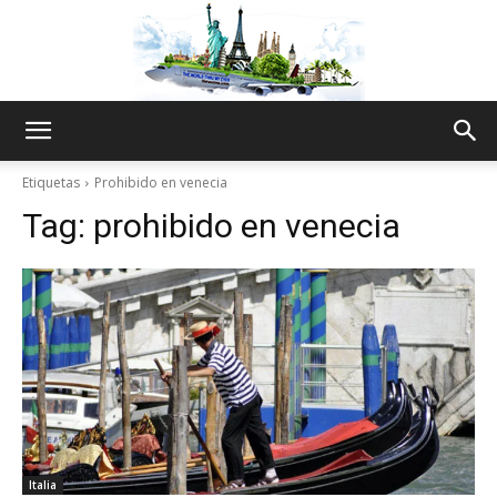
The
Etiquetas
Prohibido en venecia
Tag:
prohibido en venecia
World
Thru
My
Italia