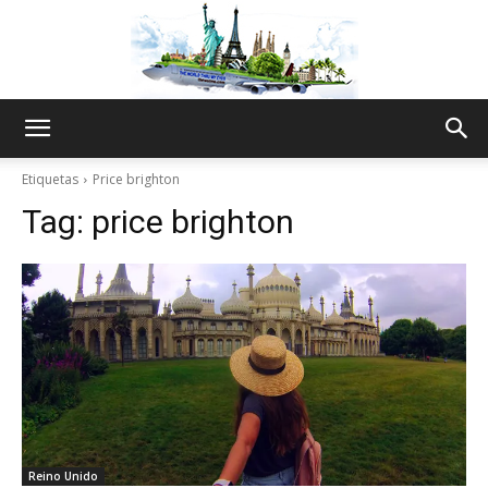
The
Etiquetas
Price brighton
Tag:
price brighton
World
Thru
My
Reino Unido