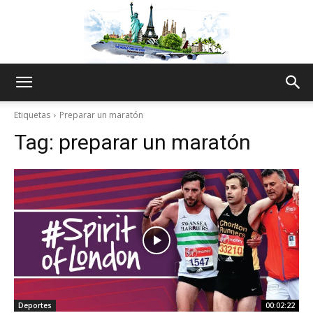
The
Etiquetas
Preparar un maratón
Tag:
preparar un maratón
World
Thru
My
Deportes
00:02:22