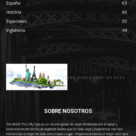
España
63
História
60
Especiales
55
Inglaterra
44
THEWOTME
THE WORLD THRU MY EYES
SOBRE NOSOTROS
The World Thru My Eyes es un recurso global de viajes fortalecida con el apoyo y
conocimiento de cientos de expertos locales que en cada viaje y experiencia nos han
transmitido lo mejor de cada comunidad o lugar. Proporcionándonos el mejor valor para