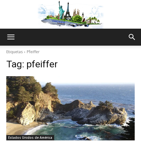
The
Etiquetas
Pfeiffer
Tag:
pfeiffer
World
Thru
My
Estados Unidos de América