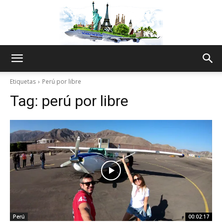
The
Etiquetas
Perú por libre
Tag:
perú por libre
World
Thru
My
Perú
00:02:17