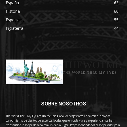
España
63
História
60
Especiales
55
Inglaterra
44
THEWOTME
THE WORLD THRU MY EYES
SOBRE NOSOTROS
The World Thru My Eyes es un recurso global de viajes fortalecida con el apoyo y
conocimiento de cientos de expertos locales que en cada viaje y experiencia nos han
transmitido lo mejor de cada comunidad o lugar. Proporcionándonos el mejor valor para