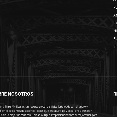
Pu
As
E
Hi
Es
In
BRE NOSOTROS
R
E
rld Thru My Eyes es un recurso global de viajes fortalecida con el apoyo y
miento de cientos de expertos locales que en cada viaje y experiencia nos han
itido lo mejor de cada comunidad o lugar. Proporcionándonos el mejor valor para