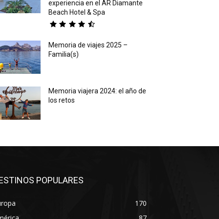
experiencia en el AR Diamante
Beach Hotel & Spa
Memoria de viajes 2025 –
Familia(s)
Memoria viajera 2024: el año de
los retos
ESTINOS POPULARES
uropa
170
mérica
87