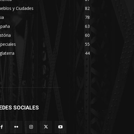
eblos y Ciudades
82
ia
78
spaña
63
stória
60
peciales
55
glaterra
44
EDES SOCIALES