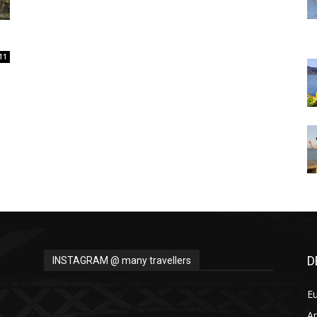
Thru
11
My
Eyes
D
INSTAGRAM @ many travellers
E
A