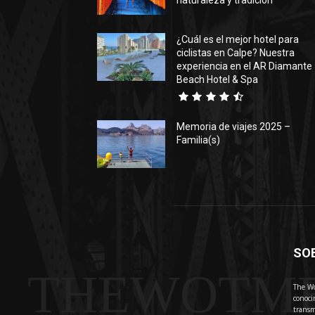
naturaleza y tradición
¿Cuál es el mejor hotel para
ciclistas en Calpe? Nuestra
experiencia en el AR Diamante
Beach Hotel & Spa
Memoria de viajes 2025 –
Familia(s)
SO
THEWOTM
The Wo
conoci
transm