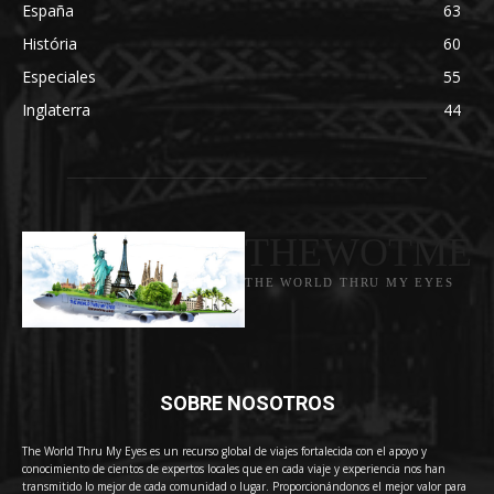
España
63
História
60
Especiales
55
Inglaterra
44
THEWOTME
THE WORLD THRU MY EYES
SOBRE NOSOTROS
The World Thru My Eyes es un recurso global de viajes fortalecida con el apoyo y
conocimiento de cientos de expertos locales que en cada viaje y experiencia nos han
transmitido lo mejor de cada comunidad o lugar. Proporcionándonos el mejor valor para