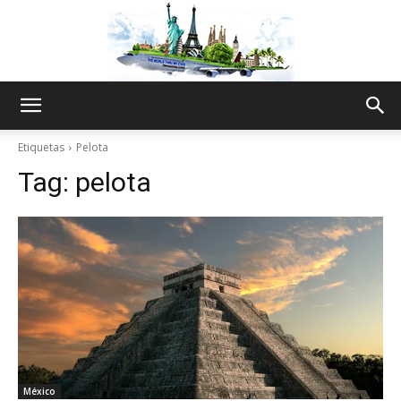
The
Etiquetas
Pelota
Tag:
pelota
World
Thru
My
México