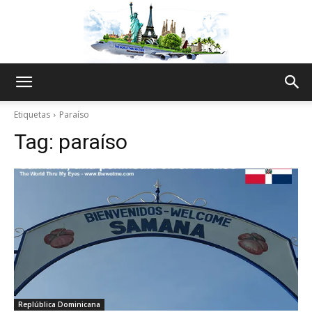
The
Etiquetas
Paraíso
Tag:
paraíso
World
Thru
My
Replública Dominicana