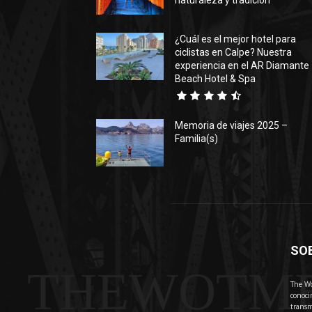
naturaleza y tradición
¿Cuál es el mejor hotel para
ciclistas en Calpe? Nuestra
experiencia en el AR Diamante
Beach Hotel & Spa
Memoria de viajes 2025 –
Familia(s)
SO
THEWOTM
The Wo
conoci
transm