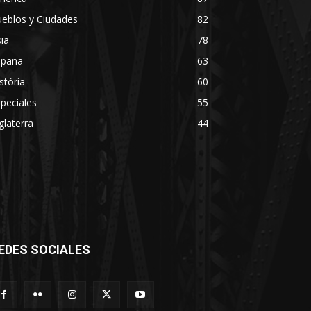
eblos y Ciudades
82
ia
78
spaña
63
stória
60
peciales
55
glaterra
44
EDES SOCIALES