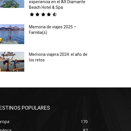
experiencia en el AR Diamante
Beach Hotel & Spa
Memoria de viajes 2025 –
Familia(s)
Memoria viajera 2024: el año de
los retos
ESTINOS POPULARES
uropa
170
mérica
87