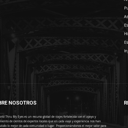
Pu
As
E
Hi
Es
In
BRE NOSOTROS
R
E
rld Thru My Eyes es un recurso global de viajes fortalecida con el apoyo y
miento de cientos de expertos locales que en cada viaje y experiencia nos han
itido lo mejor de cada comunidad o lugar. Proporcionándonos el mejor valor para