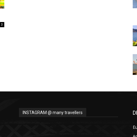
Thru
3
My
Eyes
D
INSTAGRAM @ many travellers
E
A