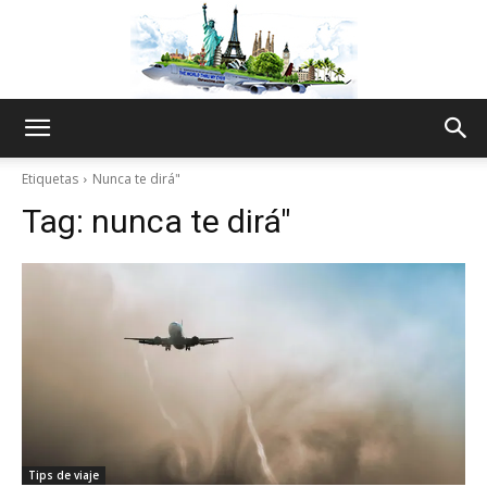
The
Etiquetas
Nunca te dirá"
Tag:
nunca te dirá"
World
Thru
My
Tips de viaje