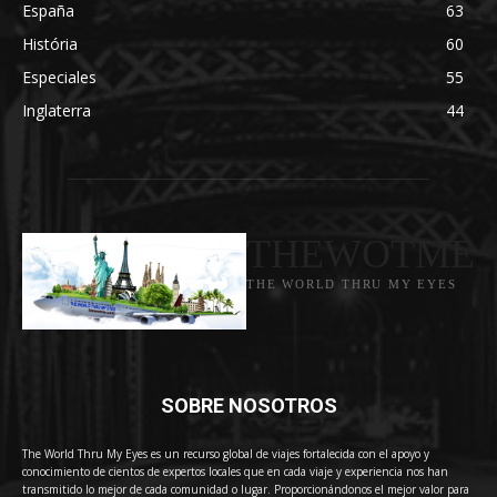
España
63
História
60
Especiales
55
Inglaterra
44
THEWOTME
THE WORLD THRU MY EYES
SOBRE NOSOTROS
The World Thru My Eyes es un recurso global de viajes fortalecida con el apoyo y
conocimiento de cientos de expertos locales que en cada viaje y experiencia nos han
transmitido lo mejor de cada comunidad o lugar. Proporcionándonos el mejor valor para