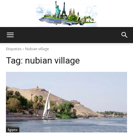
The
Etiquetas
Nubian village
Tag:
nubian village
World
Thru
My
Egipto