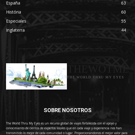
España
63
História
60
Especiales
55
Inglaterra
44
THEWOTME
THE WORLD THRU MY EYES
SOBRE NOSOTROS
The World Thru My Eyes es un recurso global de viajes fortalecida con el apoyo y
conocimiento de cientos de expertos locales que en cada viaje y experiencia nos han
transmitido lo mejor de cada comunidad o lugar. Proporcionándonos el mejor valor para