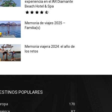
experiencia en el AR Diamante
Beach Hotel & Spa
Memoria de viajes 2025 –
Familia(s)
Memoria viajera 2024: el año de
los retos
ESTINOS POPULARES
uropa
170
mérica
87