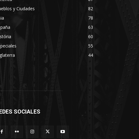
eblos y Ciudades
82
ia
78
spaña
63
stória
60
peciales
55
glaterra
44
EDES SOCIALES