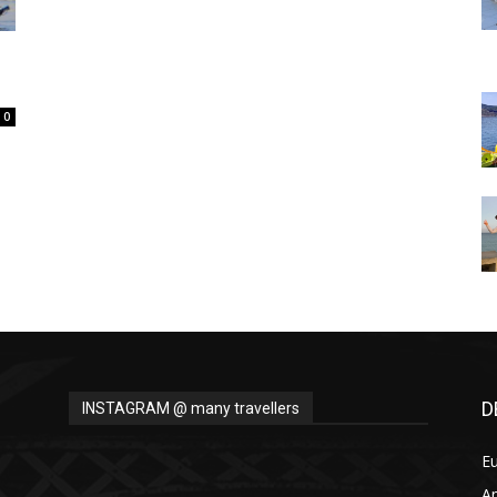
Thru
0
My
Eyes
D
INSTAGRAM @ many travellers
E
A