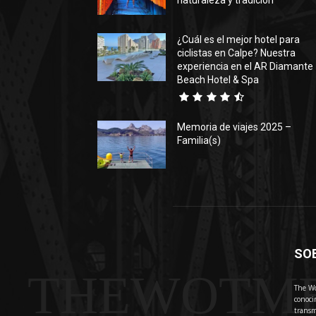
naturaleza y tradición
¿Cuál es el mejor hotel para
ciclistas en Calpe? Nuestra
experiencia en el AR Diamante
Beach Hotel & Spa
Memoria de viajes 2025 –
Familia(s)
SO
THEWOTM
The Wo
conoci
transm