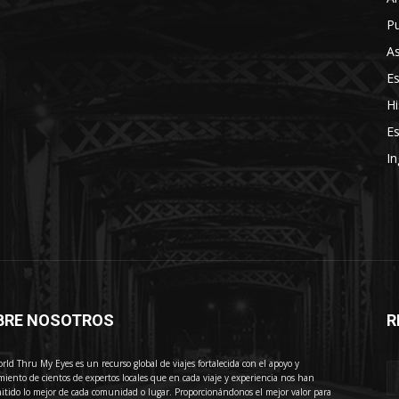
Pu
As
E
Hi
Es
In
BRE NOSOTROS
R
E
rld Thru My Eyes es un recurso global de viajes fortalecida con el apoyo y
miento de cientos de expertos locales que en cada viaje y experiencia nos han
itido lo mejor de cada comunidad o lugar. Proporcionándonos el mejor valor para