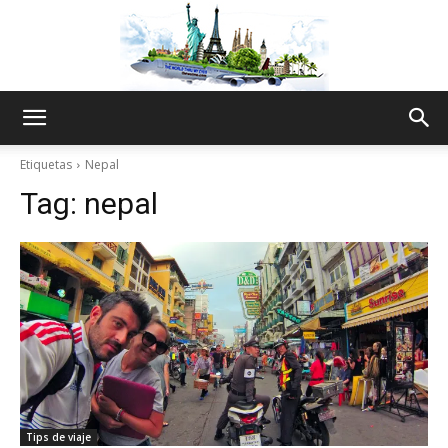
The
Etiquetas
Nepal
Tag:
nepal
World
Thru
My
Tips de viaje