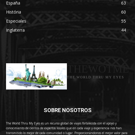
España
63
História
60
Especiales
55
Inglaterra
44
THEWOTME
THE WORLD THRU MY EYES
SOBRE NOSOTROS
The World Thru My Eyes es un recurso global de viajes fortalecida con el apoyo y
conocimiento de cientos de expertos locales que en cada viaje y experiencia nos han
transmitido lo mejor de cada comunidad o lugar. Proporcionándonos el mejor valor para