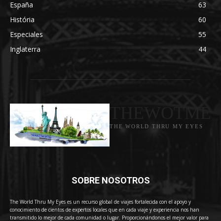
España
63
História
60
Especiales
55
Inglaterra
44
THEWOTME
THE WORLD THRU MY EYES
SOBRE NOSOTROS
The World Thru My Eyes es un recurso global de viajes fortalecida con el apoyo y
conocimiento de cientos de expertos locales que en cada viaje y experiencia nos han
transmitido lo mejor de cada comunidad o lugar. Proporcionándonos el mejor valor para