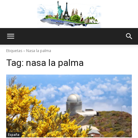
The
Etiquetas
Nasa la palma
Tag:
nasa la palma
World
Thru
My
España