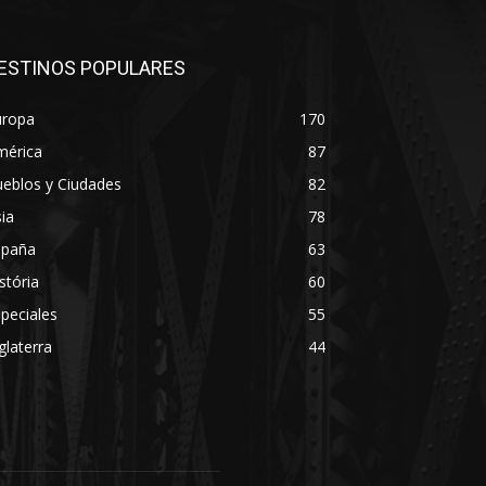
ESTINOS POPULARES
uropa
170
mérica
87
eblos y Ciudades
82
ia
78
spaña
63
stória
60
peciales
55
glaterra
44