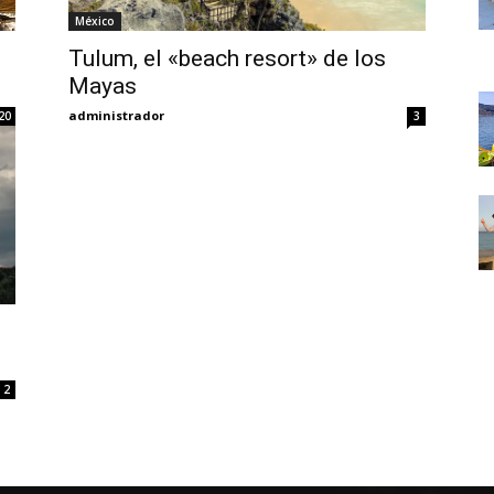
Thru
México
Tulum, el «beach resort» de los
Mayas
administrador
20
3
My
Eyes
2