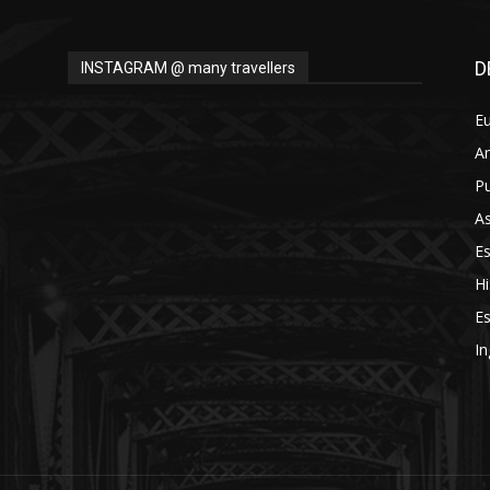
D
INSTAGRAM @ many travellers
E
A
Pu
As
E
Hi
Es
In