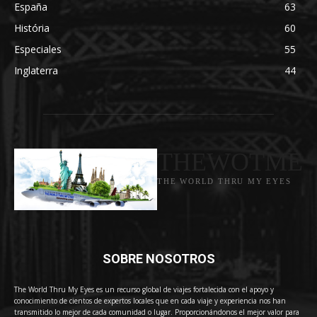
España
63
História
60
Especiales
55
Inglaterra
44
THEWOTME
THE WORLD THRU MY EYES
SOBRE NOSOTROS
The World Thru My Eyes es un recurso global de viajes fortalecida con el apoyo y
conocimiento de cientos de expertos locales que en cada viaje y experiencia nos han
transmitido lo mejor de cada comunidad o lugar. Proporcionándonos el mejor valor para