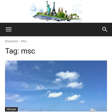
The
Etiquetas
Msc
Tag:
msc
World
Thru
My
lifestyle