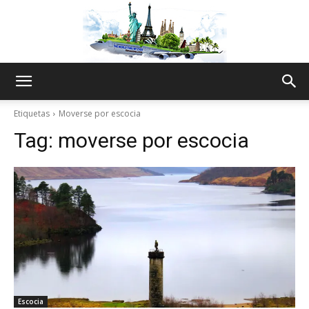
The
Etiquetas
Moverse por escocia
Tag:
moverse por escocia
World
Thru
My
Escocia