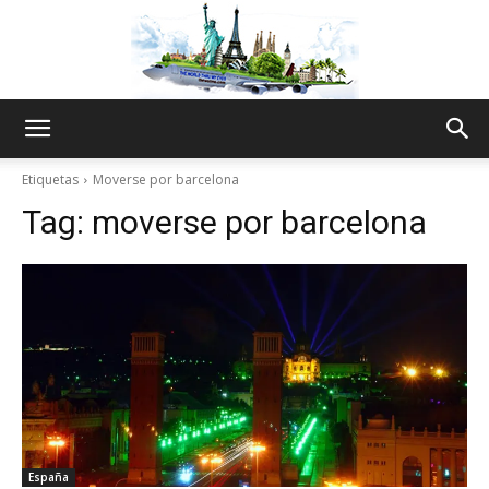
The
Etiquetas
Moverse por barcelona
Tag:
moverse por barcelona
World
Thru
My
España