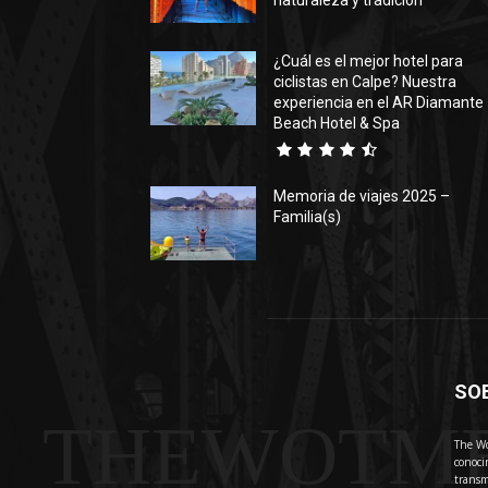
naturaleza y tradición
¿Cuál es el mejor hotel para
ciclistas en Calpe? Nuestra
experiencia en el AR Diamante
Beach Hotel & Spa
Memoria de viajes 2025 –
Familia(s)
SO
THEWOTM
The Wo
conoci
transm