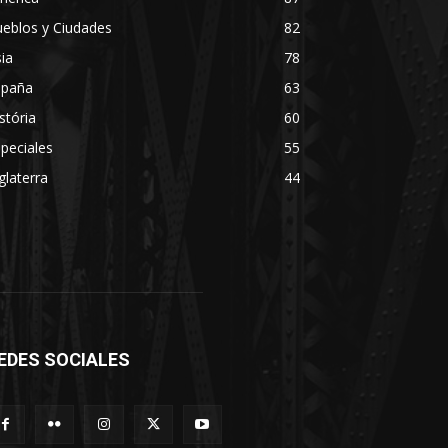
eblos y Ciudades
82
ia
78
spaña
63
stória
60
peciales
55
glaterra
44
EDES SOCIALES