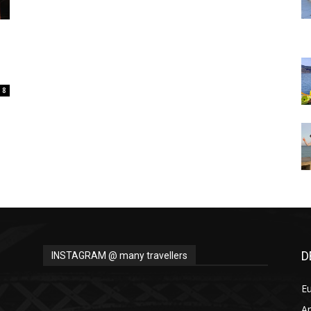
Thru
8
My
Eyes
D
INSTAGRAM @ many travellers
E
A