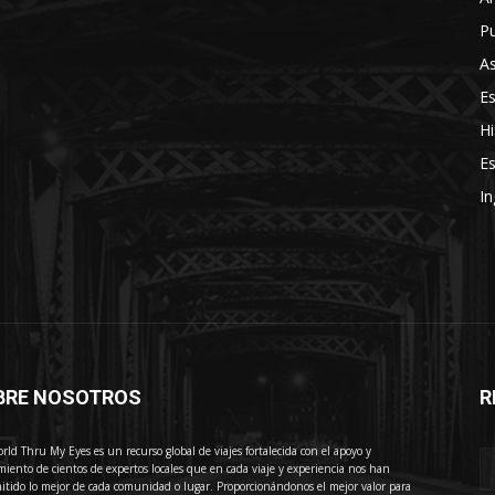
Pu
As
E
Hi
Es
In
BRE NOSOTROS
R
E
rld Thru My Eyes es un recurso global de viajes fortalecida con el apoyo y
miento de cientos de expertos locales que en cada viaje y experiencia nos han
itido lo mejor de cada comunidad o lugar. Proporcionándonos el mejor valor para