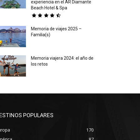
experiencia en el AR Diamante
Beach Hotel & Spa
Memoria de viajes 2025 –
Familia(s)
Memoria viajera 2024: el año de
los retos
ESTINOS POPULARES
uropa
170
mérica
87