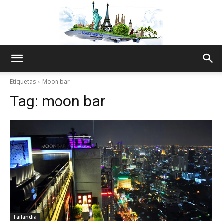
The
Etiquetas
Moon bar
Tag:
moon bar
World
Thru
My
Tailandia