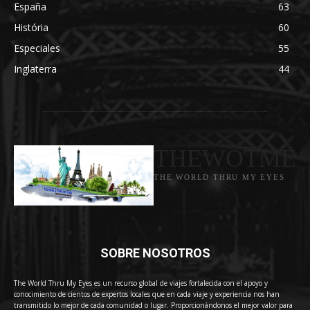
España
63
História
60
Especiales
55
Inglaterra
44
THEWOTME
THE WORLD THRU MY EYES
SOBRE NOSOTROS
The World Thru My Eyes es un recurso global de viajes fortalecida con el apoyo y
conocimiento de cientos de expertos locales que en cada viaje y experiencia nos han
transmitido lo mejor de cada comunidad o lugar. Proporcionándonos el mejor valor para