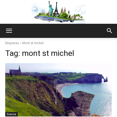
The
Etiquetas
Mont st michel
Tag:
mont st michel
World
Thru
My
Francia