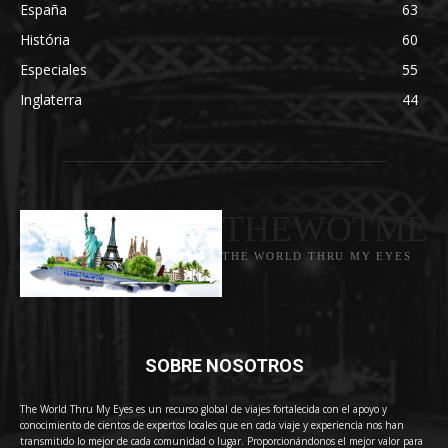
España
63
História
60
Especiales
55
Inglaterra
44
THEWOTME
THE WORLD THRU MY EYES
SOBRE NOSOTROS
The World Thru My Eyes es un recurso global de viajes fortalecida con el apoyo y
conocimiento de cientos de expertos locales que en cada viaje y experiencia nos han
transmitido lo mejor de cada comunidad o lugar. Proporcionándonos el mejor valor para