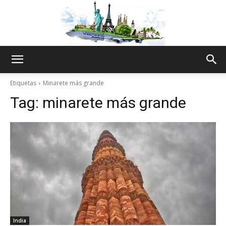
The
Etiquetas
Minarete más grande
Tag:
minarete más grande
World
Thru
My
India