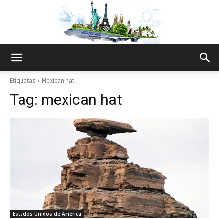
The
Etiquetas
Mexican hat
Tag:
mexican hat
World
Thru
My
Estados Unidos de América