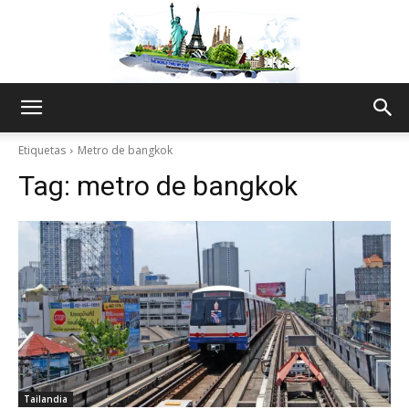
The
Etiquetas
Metro de bangkok
Tag:
metro de bangkok
World
Thru
My
Tailandia