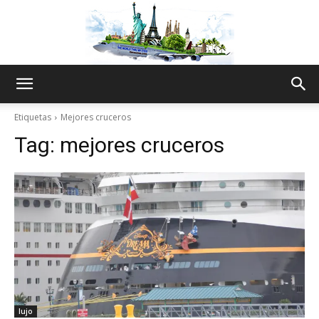
The
Etiquetas
Mejores cruceros
Tag:
mejores cruceros
World
Thru
My
lujo