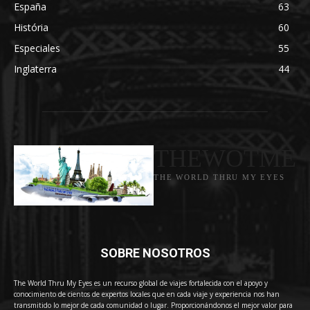
España
63
História
60
Especiales
55
Inglaterra
44
THEWOTME
THE WORLD THRU MY EYES
SOBRE NOSOTROS
The World Thru My Eyes es un recurso global de viajes fortalecida con el apoyo y
conocimiento de cientos de expertos locales que en cada viaje y experiencia nos han
transmitido lo mejor de cada comunidad o lugar. Proporcionándonos el mejor valor para