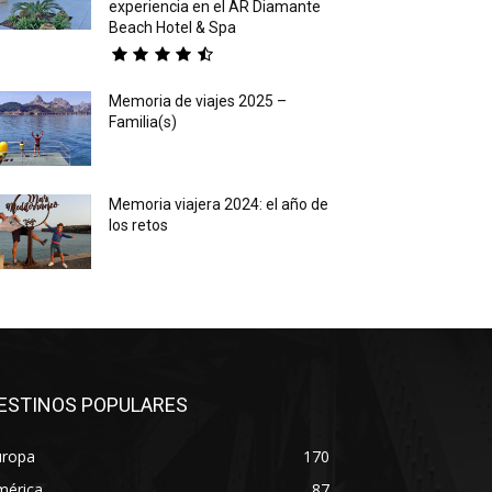
experiencia en el AR Diamante
Beach Hotel & Spa
Memoria de viajes 2025 –
Familia(s)
Memoria viajera 2024: el año de
los retos
ESTINOS POPULARES
uropa
170
mérica
87