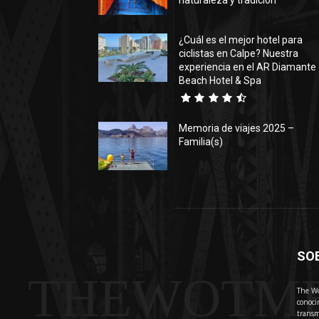
naturaleza y tradición
¿Cuál es el mejor hotel para
ciclistas en Calpe? Nuestra
experiencia en el AR Diamante
Beach Hotel & Spa
Memoria de viajes 2025 –
Familia(s)
SO
THEWOTM
The Wo
conoci
transm