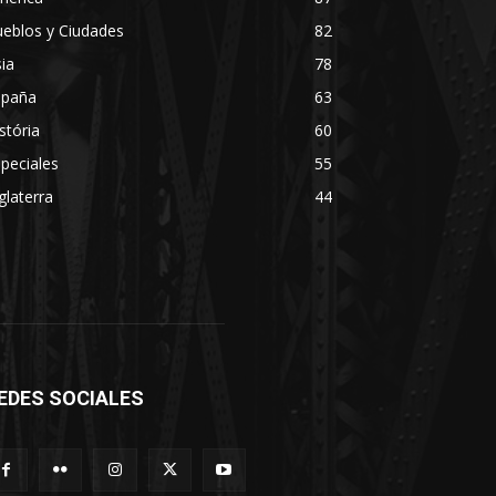
eblos y Ciudades
82
ia
78
spaña
63
stória
60
peciales
55
glaterra
44
EDES SOCIALES