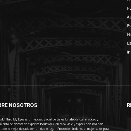
Pu
As
E
Hi
Es
In
BRE NOSOTROS
R
E
rld Thru My Eyes es un recurso global de viajes fortalecida con el apoyo y
miento de cientos de expertos locales que en cada viaje y experiencia nos han
itido lo mejor de cada comunidad o lugar. Proporcionándonos el mejor valor para