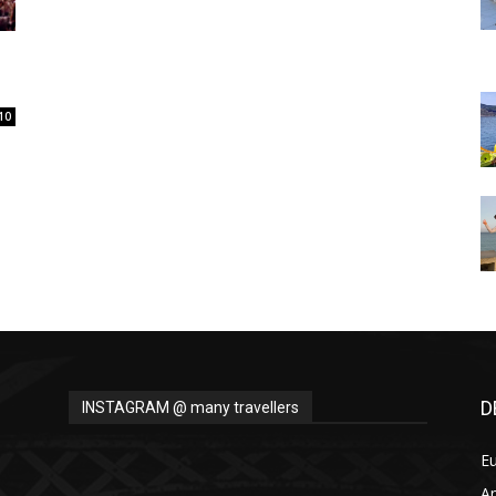
Thru
10
My
Eyes
D
INSTAGRAM @ many travellers
E
A