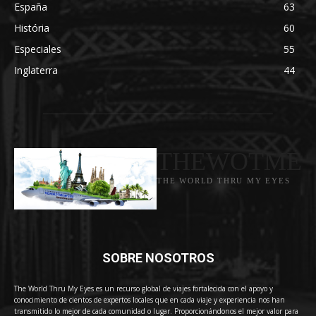
España
63
História
60
Especiales
55
Inglaterra
44
THEWOTME
THE WORLD THRU MY EYES
SOBRE NOSOTROS
The World Thru My Eyes es un recurso global de viajes fortalecida con el apoyo y
conocimiento de cientos de expertos locales que en cada viaje y experiencia nos han
transmitido lo mejor de cada comunidad o lugar. Proporcionándonos el mejor valor para