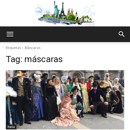
The
Etiquetas
Máscaras
Tag:
máscaras
World
Thru
My
Italia